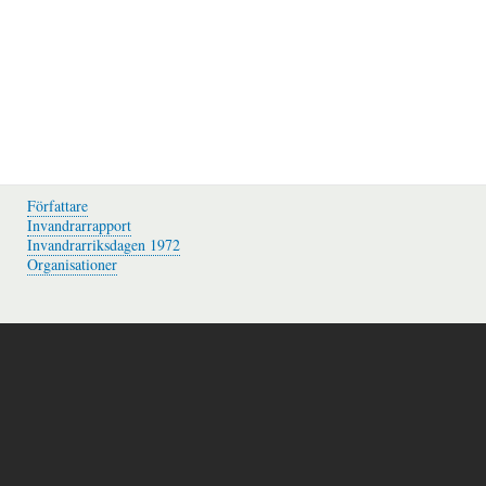
Författare
Invandrarrapport
Invandrarriksdagen 1972
Organisationer