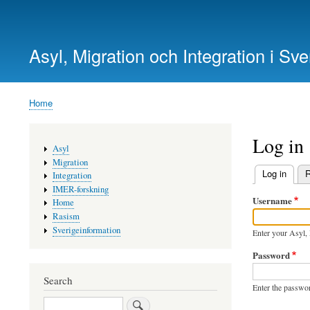
User
account
Asyl, Migration och Integration i Sve
menu
Home
Breadcrumb
Log in
Main
Asyl
navigation
Migration
Log in
(activ
R
Integration
Primary
IMER-forskning
Username
Home
tabs
Rasism
Sverigeinformation
Enter your Asyl, 
Password
Search
Enter the passwo
Search