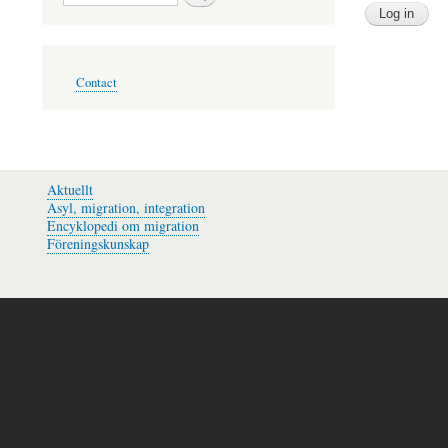
Footer
Contact
menu
Aktuellt
Asyl, migration, integration
Encyklopedi om migration
Föreningskunskap