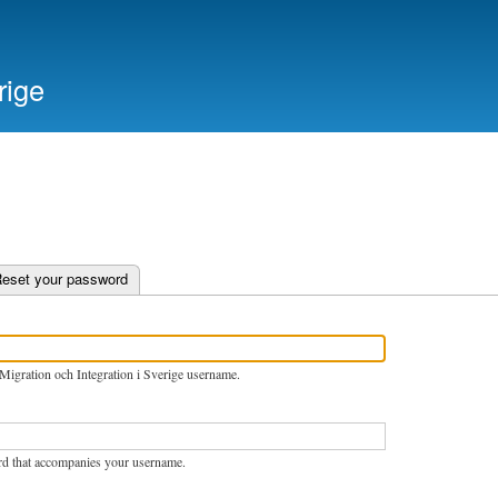
Skip
to
main
rige
content
e tab)
eset your password
Migration och Integration i Sverige username.
rd that accompanies your username.