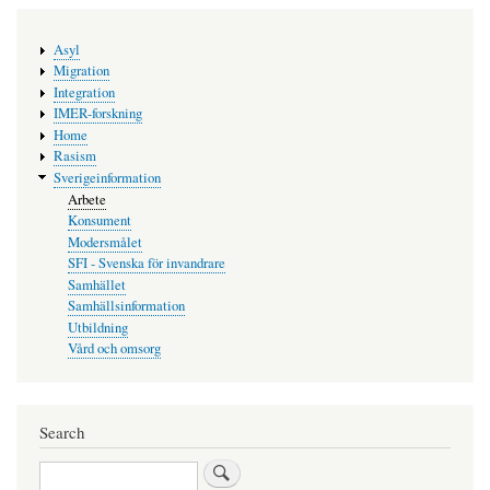
Main
Asyl
navigation
Migration
Integration
IMER-forskning
Home
Rasism
Sverigeinformation
Arbete
Konsument
Modersmålet
SFI - Svenska för invandrare
Samhället
Samhällsinformation
Utbildning
Vård och omsorg
Search
Search