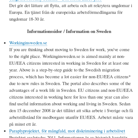
Det gör det lättare att flytta, att arbeta och att rekrytera ungdomar i
Europa. En tjänst från de europeiska arbetsförmedlingarna för
ungdomar 18-30 år.
Informationssidor / Information on Sweden
Workinginsweden.se
If you are thinking about moving to Sweden for work, you've come
to the right place. Workinginsweden.se is aimed mainly at non-
EU/EEA citizens interested in working in Sweden for at least one
year. Above is a step-by-step guide to the Swedish migration
process, which has become a lot easier for non-EU/EEA citizens*
due to new rules in Sweden. The portal also describes some of the
advantages of a work life in Sweden. EU citizens and non-EU/EEA
citizens interested in working here for less than one year can also
find useful information about working and living in Sweden. Sedan
den 15 december 2008 är det tillåtet att söka arbete i Sverige och få
arbetstillstånd för medborgare utanför EU/EES. Arbetet måste vara
på minst ett år.
Paraplyprojektet, för mångfald, mot diskriminering i arbetslivet
Projektet avslutades 2011. Informationen är av historisk karaktär.