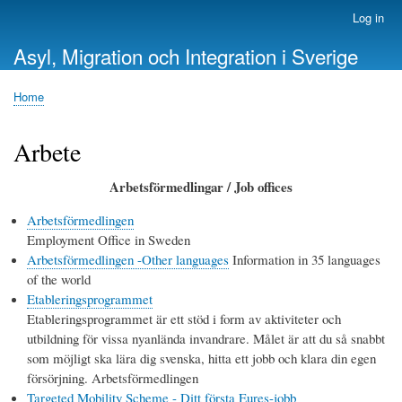
Skip
Log in
User
to
account
Asyl, Migration och Integration i Sverige
main
menu
content
Home
Breadcrumb
Arbete
Arbetsförmedlingar / Job offices
Arbetsförmedlingen
Employment Office in Sweden
Arbetsförmedlingen -Other languages
Information in 35 languages
of the world
Etableringsprogrammet
Etableringsprogrammet är ett stöd i form av aktiviteter och
utbildning för vissa nyanlända invandrare. Målet är att du så snabbt
som möjligt ska lära dig svenska, hitta ett jobb och klara din egen
försörjning. Arbetsförmedlingen
Targeted Mobility Scheme - Ditt första Eures-jobb