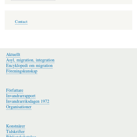
Footer
Contact
menu
Aktuellt
Asyl, migration, integration
Encyklopedi om migration
Föreningskunskap
Författare
Invandrarrapport
Invandrarriksdagen 1972
Organisationer
Konstnärer
Tidskrifter
Bibliotekskatalog